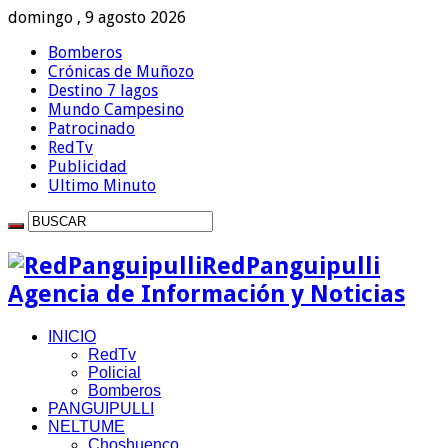
domingo , 9 agosto 2026
Bomberos
Crónicas de Muñozo
Destino 7 lagos
Mundo Campesino
Patrocinado
RedTv
Publicidad
Ultimo Minuto
RedPanguipulli
Agencia de Información y Noticias
INICIO
RedTv
Policial
Bomberos
PANGUIPULLI
NELTUME
Choshuenco