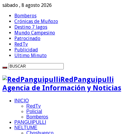
sábado , 8 agosto 2026
Bomberos
Crónicas de Muñozo
Destino 7 lagos
Mundo Campesino
Patrocinado
RedTv
Publicidad
Ultimo Minuto
RedPanguipulli
Agencia de Información y Noticias
INICIO
RedTv
Policial
Bomberos
PANGUIPULLI
NELTUME
Choshuenco