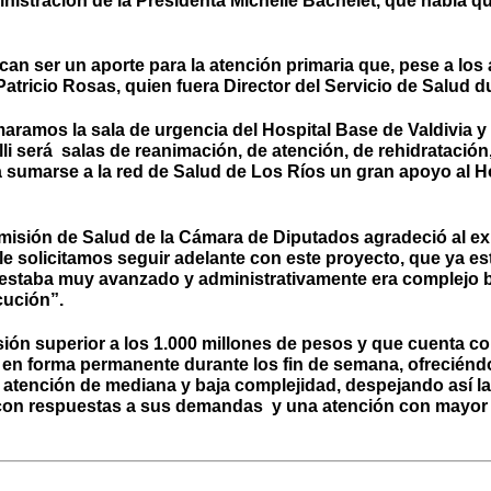
nistración de la Presidenta Michelle Bachelet, que había q
an ser un aporte para la atención primaria que, pese a los 
 Patricio Rosas, quien fuera Director del Servicio de Salud 
maramos la sala de urgencia del Hospital Base de Valdivia y
i será salas de reanimación, de atención, de rehidratación
sumarse a la red de Salud de Los Ríos un gran apoyo al Hos
misión de Salud de la Cámara de Diputados agradeció al ex 
 le solicitamos seguir adelante con este proyecto, que ya es
staba muy avanzado y administrativamente era complejo ba
cución”.
ón superior a los 1.000 millones de pesos y que cuenta con
y en forma permanente durante los fin de semana, ofreciénd
tención de mediana y baja complejidad, despejando así la u
 con respuestas a sus demandas y una atención con mayor re