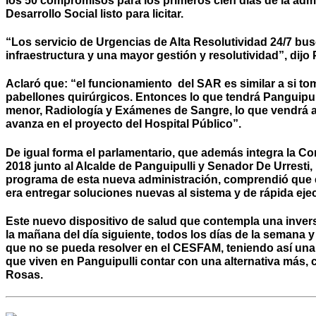
los 50 compromisos para los primeros cien días de la admi
Desarrollo Social listo para licitar.
“Los servicio de Urgencias de Alta Resolutividad 24/7 busc
infraestructura y una mayor gestión y resolutividad”, dijo
Aclaró que: “el funcionamiento del SAR es similar a si to
pabellones quirúrgicos. Entonces lo que tendrá Panguipull
menor, Radiología y Exámenes de Sangre, lo que vendrá a 
avanza en el proyecto del Hospital Público”.
De igual forma el parlamentario, que además integra la Co
2018 junto al Alcalde de Panguipulli y Senador De Urresti,
programa de esta nueva administración, comprendió que e
era entregar soluciones nuevas al sistema y de rápida eje
Este nuevo dispositivo de salud que contempla una inversi
la mañana del día siguiente, todos los días de la semana 
que no se pueda resolver en el CESFAM, teniendo así una a
que viven en Panguipulli contar con una alternativa más,
Rosas.