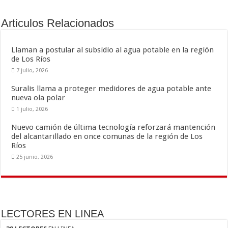
b
er
l
p
o
ar
Articulos Relacionados
o
ti
k
r
Llaman a postular al subsidio al agua potable en la región
de Los Ríos
7 julio, 2026
Suralis llama a proteger medidores de agua potable ante
nueva ola polar
1 julio, 2026
Nuevo camión de última tecnología reforzará mantención
del alcantarillado en once comunas de la región de Los
Ríos
25 junio, 2026
LECTORES EN LINEA