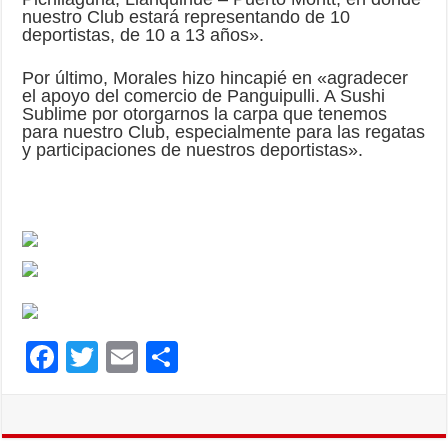
nuestro Club estará representando de 10
deportistas, de 10 a 13 años».
Por último, Morales hizo hincapié en «agradecer
el apoyo del comercio de Panguipulli. A Sushi
Sublime por otorgarnos la carpa que tenemos
para nuestro Club, especialmente para las regatas
y participaciones de nuestros deportistas».
F
T
E
C
ac
wi
m
o
e
tt
ai
m