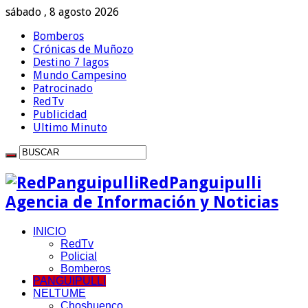
sábado , 8 agosto 2026
Bomberos
Crónicas de Muñozo
Destino 7 lagos
Mundo Campesino
Patrocinado
RedTv
Publicidad
Ultimo Minuto
RedPanguipulli
Agencia de Información y Noticias
INICIO
RedTv
Policial
Bomberos
PANGUIPULLI
NELTUME
Choshuenco