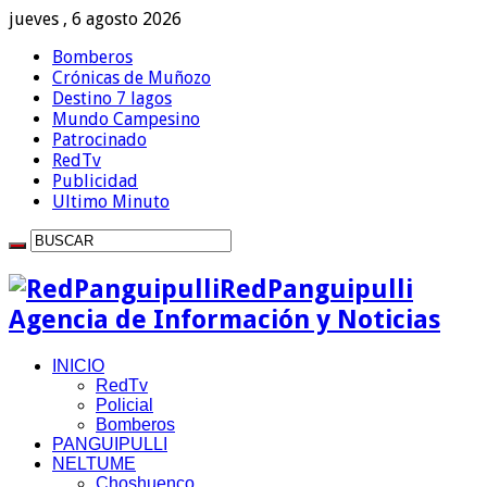
jueves , 6 agosto 2026
Bomberos
Crónicas de Muñozo
Destino 7 lagos
Mundo Campesino
Patrocinado
RedTv
Publicidad
Ultimo Minuto
RedPanguipulli
Agencia de Información y Noticias
INICIO
RedTv
Policial
Bomberos
PANGUIPULLI
NELTUME
Choshuenco