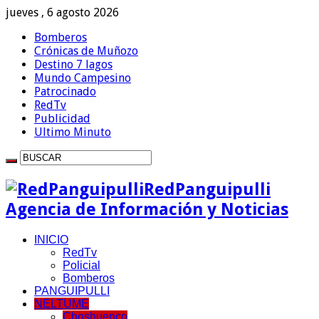
jueves , 6 agosto 2026
Bomberos
Crónicas de Muñozo
Destino 7 lagos
Mundo Campesino
Patrocinado
RedTv
Publicidad
Ultimo Minuto
RedPanguipulli
Agencia de Información y Noticias
INICIO
RedTv
Policial
Bomberos
PANGUIPULLI
NELTUME
Choshuenco