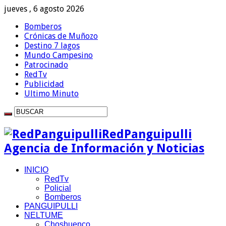
jueves , 6 agosto 2026
Bomberos
Crónicas de Muñozo
Destino 7 lagos
Mundo Campesino
Patrocinado
RedTv
Publicidad
Ultimo Minuto
RedPanguipulli
Agencia de Información y Noticias
INICIO
RedTv
Policial
Bomberos
PANGUIPULLI
NELTUME
Choshuenco