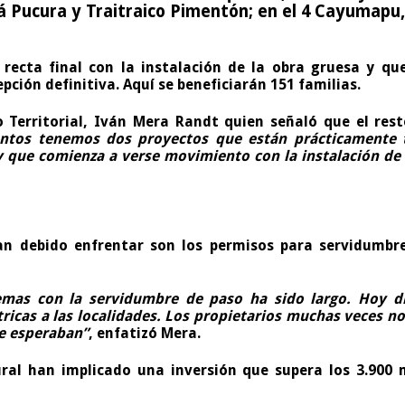
stá Pucura y Traitraico Pimentón; en el 4 Cayumap
recta final con la instalación de la obra gruesa y qu
pción definitiva. Aquí se beneficiarán 151 familias.
o Territorial, Iván Mera Randt quien señaló que el res
tos tenemos dos proyectos que están prácticamente te
 que comienza a verse movimiento con la instalación de f
 han debido enfrentar son los permisos para servidumb
emas con la servidumbre de paso ha sido largo. Hoy dí
ricas a las localidades. Los propietarios muchas veces no
ue esperaban”
, enfatizó Mera.
ural han implicado una inversión que supera los 3.900