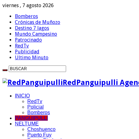
viernes , 7 agosto 2026
Bomberos
Crónicas de Muñozo
Destino 7 lagos
Mundo Campesino
Patrocinado
RedTv
Publicidad
Ultimo Minuto
RedPanguipulli Agenc
INICIO
RedTv
Policial
Bomberos
PANGUIPULLI
NELTUME
Choshuenco
Puerto Fuy