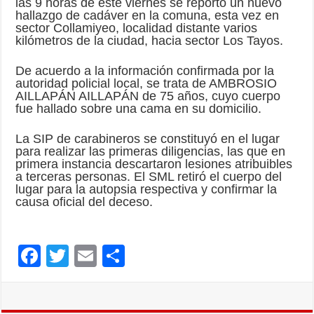
las 9 horas de este viernes se reportó un nuevo
hallazgo de cadáver en la comuna, esta vez en
sector Collamiyeo, localidad distante varios
kilómetros de la ciudad, hacia sector Los Tayos.
De acuerdo a la información confirmada por la
autoridad policial local, se trata de AMBROSIO
AILLAPÁN AILLAPÁN de 75 años, cuyo cuerpo
fue hallado sobre una cama en su domicilio.
La SIP de carabineros se constituyó en el lugar
para realizar las primeras diligencias, las que en
primera instancia descartaron lesiones atribuibles
a terceras personas. El SML retiró el cuerpo del
lugar para la autopsia respectiva y confirmar la
causa oficial del deceso.
F
T
E
C
ac
wi
m
o
e
tt
ai
m