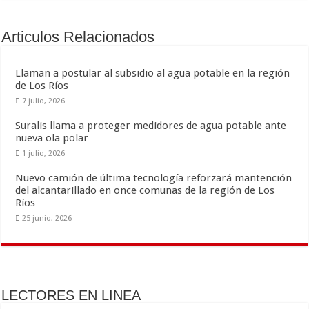
b
er
l
p
o
ar
Articulos Relacionados
o
ti
k
r
Llaman a postular al subsidio al agua potable en la región
de Los Ríos
7 julio, 2026
Suralis llama a proteger medidores de agua potable ante
nueva ola polar
1 julio, 2026
Nuevo camión de última tecnología reforzará mantención
del alcantarillado en once comunas de la región de Los
Ríos
25 junio, 2026
LECTORES EN LINEA