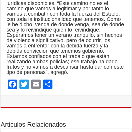
jurídicas disponibles. “Este camino no es el
camino que vamos a legitimar y por tanto lo
vamos a combatir con toda la fuerza del Estado,
con toda la institucionalidad que tenemos. Como
le he dicho, venga de donde venga, sea de donde
sea y lo reivindique quien lo reivindique.
Esperamos tener un verano tranquilo, sin hechos
de violencia significativo, pero de ocurrir, los
vamos a enfrentar con la debida fuerza y la
debida convicción que tenemos gobierno.
Estamos confiados con el trabajo que están
realizando ambas policías; ese trabajo ha dado
frutos y no vamos a descansar hasta dar con este
tipo de personas”, agregó.
F
T
E
C
ac
wi
m
o
e
tt
ai
m
b
er
l
p
o
ar
Articulos Relacionados
o
ti