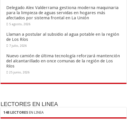
k
r
Delegado Alex Valderrama gestiona moderna maquinaria
para la limpieza de aguas servidas en hogares más
afectados por sistema frontal en La Unión
5 agosto, 2026
Llaman a postular al subsidio al agua potable en la región
de Los Ríos
7 julio, 2026
Nuevo camión de última tecnología reforzará mantención
del alcantarillado en once comunas de la región de Los
Ríos
25 junio, 2026
LECTORES EN LINEA
148 LECTORES
EN LINEA