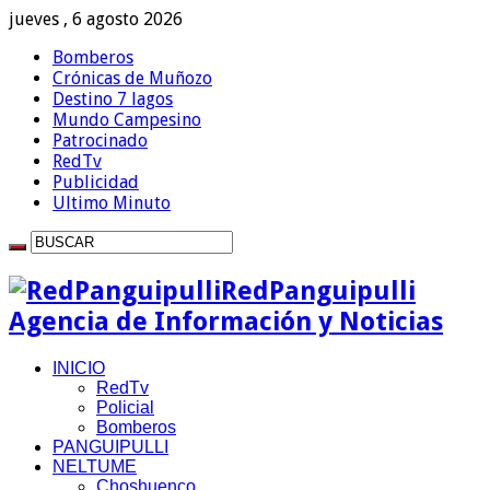
jueves , 6 agosto 2026
Bomberos
Crónicas de Muñozo
Destino 7 lagos
Mundo Campesino
Patrocinado
RedTv
Publicidad
Ultimo Minuto
RedPanguipulli
Agencia de Información y Noticias
INICIO
RedTv
Policial
Bomberos
PANGUIPULLI
NELTUME
Choshuenco