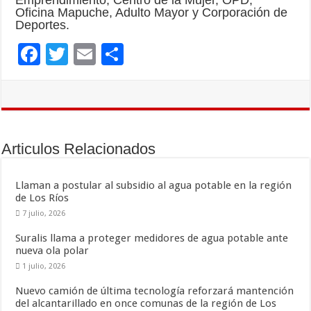
Oficina Mapuche, Adulto Mayor y Corporación de
Deportes.
F
T
E
C
ac
wi
m
o
e
tt
ai
m
b
er
l
p
o
ar
Articulos Relacionados
o
ti
k
r
Llaman a postular al subsidio al agua potable en la región
de Los Ríos
7 julio, 2026
Suralis llama a proteger medidores de agua potable ante
nueva ola polar
1 julio, 2026
Nuevo camión de última tecnología reforzará mantención
del alcantarillado en once comunas de la región de Los