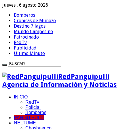
jueves , 6 agosto 2026
Bomberos
Crónicas de Muñozo
Destino 7 lagos
Mundo Campesino
Patrocinado
RedTv
Publicidad
Ultimo Minuto
RedPanguipulli
Agencia de Información y Noticias
INICIO
RedTv
Policial
Bomberos
PANGUIPULLI
NELTUME
Choshuenco