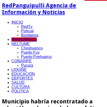
RedPanguipulli Agencia de
Información y Noticias
INICIO
RedTv
Policial
Bomberos
PANGUIPULLI
NELTUME
Choshuenco
Puerto Fuy
Puerto Pirehueico
COÑARIPE
Pucura
LIQUIÑE
EDUCACIÓN
DEPORTES
SALUD
CULTURA
POLITICA
Municipio habría recontratado a