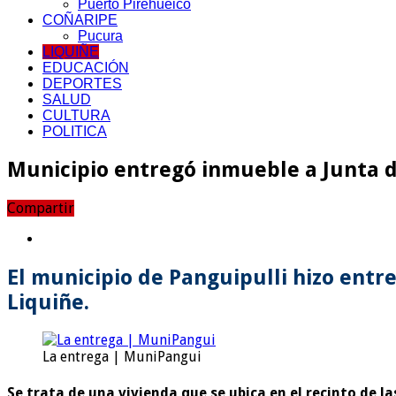
Puerto Pirehueico
COÑARIPE
Pucura
LIQUIÑE
EDUCACIÓN
DEPORTES
SALUD
CULTURA
POLITICA
Municipio entregó inmueble a Junta d
Compartir
El municipio de Panguipulli hizo entr
Liquiñe.
La entrega | MuniPangui
Se trata de una vivienda que se ubica en el recinto de la