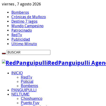
viernes , 7 agosto 2026
Bomberos
Crónicas de Muñozo
Destino 7 lagos
Mundo Campesino
Patrocinado
RedTv
Publicidad
Ultimo Minuto
RedPanguipulli Agenc
INICIO
RedTv
Policial
Bomberos
PANGUIPULLI
NELTUME
Choshuenco
Puerto Fuy