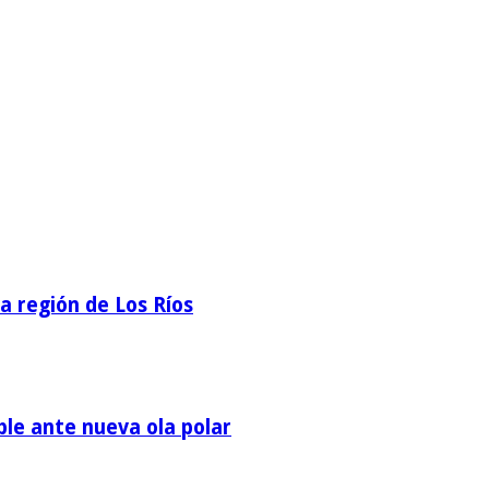
la región de Los Ríos
ble ante nueva ola polar