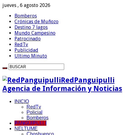
jueves , 6 agosto 2026
Bomberos
Crónicas de Muñozo
Destino 7 lagos
Mundo Campesino
Patrocinado
RedTv
Publicidad
Ultimo Minuto
RedPanguipulli
Agencia de Información y Noticias
INICIO
RedTv
Policial
Bomberos
PANGUIPULLI
NELTUME
Choshuenco