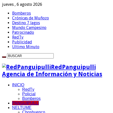
jueves , 6 agosto 2026
Bomberos
Crónicas de Muñozo
Destino 7 lagos
Mundo Campesino
Patrocinado
RedTv
Publicidad
Ultimo Minuto
RedPanguipulli
Agencia de Información y Noticias
INICIO
RedTv
Policial
Bomberos
PANGUIPULLI
NELTUME
Choshuenco