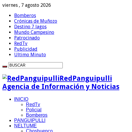
viernes , 7 agosto 2026
Bomberos
Crónicas de Muñozo
Destino 7 lagos
Mundo Campesino
Patrocinado
RedTv
Publicidad
Ultimo Minuto
RedPanguipulli
Agencia de Información y Noticias
INICIO
RedTv
Policial
Bomberos
PANGUIPULLI
NELTUME
Choshuenco