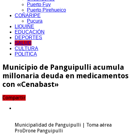
Puerto Fuy
Puerto Pirehueico
COÑARIPE
Pucura
LIQUIÑE
EDUCACIÓN
DEPORTES
SALUD
CULTURA
POLITICA
Municipio de Panguipulli acumula
millonaria deuda en medicamentos
con «Cenabast»
Compartir
Municipalidad de Panguipulli | Toma aérea
ProDrone Panguipulli