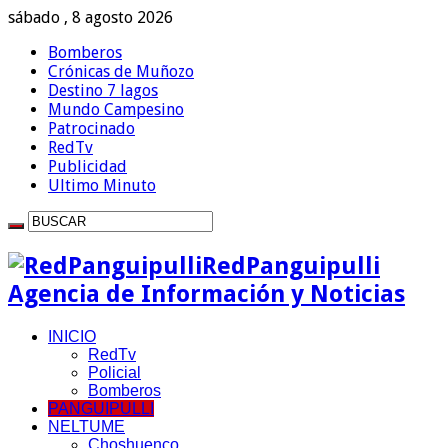
sábado , 8 agosto 2026
Bomberos
Crónicas de Muñozo
Destino 7 lagos
Mundo Campesino
Patrocinado
RedTv
Publicidad
Ultimo Minuto
RedPanguipulli
Agencia de Información y Noticias
INICIO
RedTv
Policial
Bomberos
PANGUIPULLI
NELTUME
Choshuenco