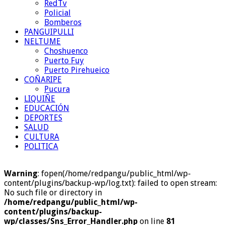
RedTv
Policial
Bomberos
PANGUIPULLI
NELTUME
Choshuenco
Puerto Fuy
Puerto Pirehueico
COÑARIPE
Pucura
LIQUIÑE
EDUCACIÓN
DEPORTES
SALUD
CULTURA
POLITICA
Warning
: fopen(/home/redpangu/public_html/wp-
content/plugins/backup-wp/log.txt): failed to open stream:
No such file or directory in
/home/redpangu/public_html/wp-
content/plugins/backup-
wp/classes/Sns_Error_Handler.php
on line
81