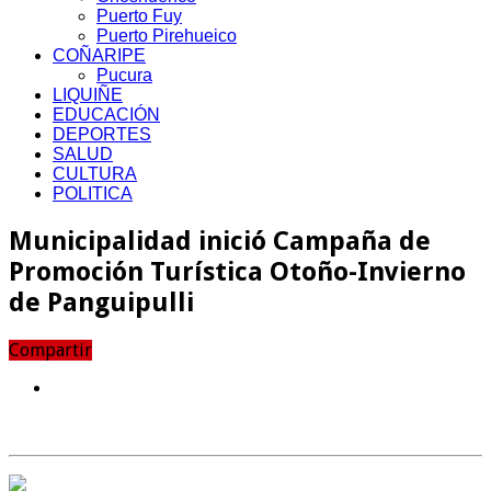
Puerto Fuy
Puerto Pirehueico
COÑARIPE
Pucura
LIQUIÑE
EDUCACIÓN
DEPORTES
SALUD
CULTURA
POLITICA
Municipalidad inició Campaña de
Promoción Turística Otoño-Invierno
de Panguipulli
Compartir