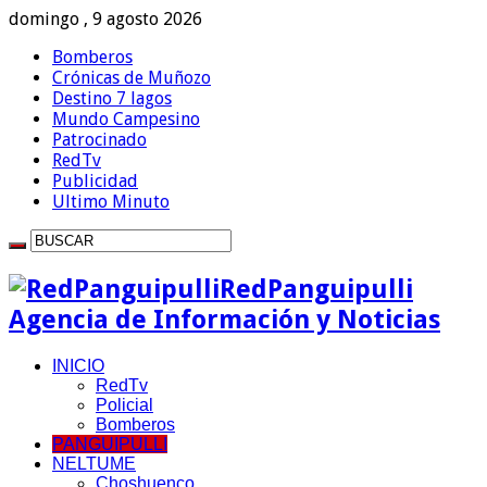
domingo , 9 agosto 2026
Bomberos
Crónicas de Muñozo
Destino 7 lagos
Mundo Campesino
Patrocinado
RedTv
Publicidad
Ultimo Minuto
RedPanguipulli
Agencia de Información y Noticias
INICIO
RedTv
Policial
Bomberos
PANGUIPULLI
NELTUME
Choshuenco