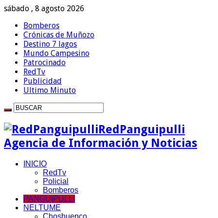
sábado , 8 agosto 2026
Bomberos
Crónicas de Muñozo
Destino 7 lagos
Mundo Campesino
Patrocinado
RedTv
Publicidad
Ultimo Minuto
RedPanguipulli
Agencia de Información y Noticias
INICIO
RedTv
Policial
Bomberos
PANGUIPULLI
NELTUME
Choshuenco