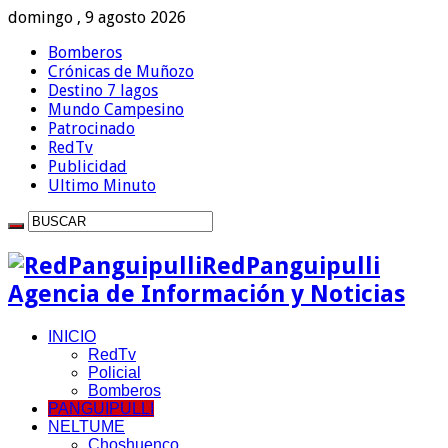
domingo , 9 agosto 2026
Bomberos
Crónicas de Muñozo
Destino 7 lagos
Mundo Campesino
Patrocinado
RedTv
Publicidad
Ultimo Minuto
RedPanguipulli
Agencia de Información y Noticias
INICIO
RedTv
Policial
Bomberos
PANGUIPULLI
NELTUME
Choshuenco