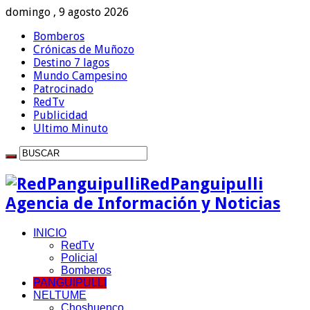
domingo , 9 agosto 2026
Bomberos
Crónicas de Muñozo
Destino 7 lagos
Mundo Campesino
Patrocinado
RedTv
Publicidad
Ultimo Minuto
RedPanguipulli
Agencia de Información y Noticias
INICIO
RedTv
Policial
Bomberos
PANGUIPULLI
NELTUME
Choshuenco