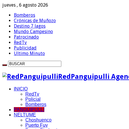
jueves , 6 agosto 2026
Bomberos
Crónicas de Muñozo
Destino 7 lagos
Mundo Campesino
Patrocinado
RedTv
Publicidad
Ultimo Minuto
RedPanguipulli Agenc
INICIO
RedTv
Policial
Bomberos
PANGUIPULLI
NELTUME
Choshuenco
Puerto Fuy