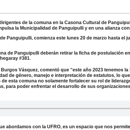
dirigentes de la comuna en la Casona Cultural de Panguipull
mpulsa la Municipalidad de Panguipulli y en una alianza con 
de Panguipulli, comienza este lunes 20 de marzo hasta el ju
una de Panguipulli deberán retirar la ficha de postulación 
chegaray #381.
dro Burgos Vásquez, comentó que “este año 2023 tenemos la
ad de género, manejo e interpretación de estatutos, lo que 
es de esta comuna no solamente fortalecer su rol de lideraz
para poder enfrentar el desarrollo de sus organizaciones y
– que abordamos con la UFRO, es un espacio que nos permit