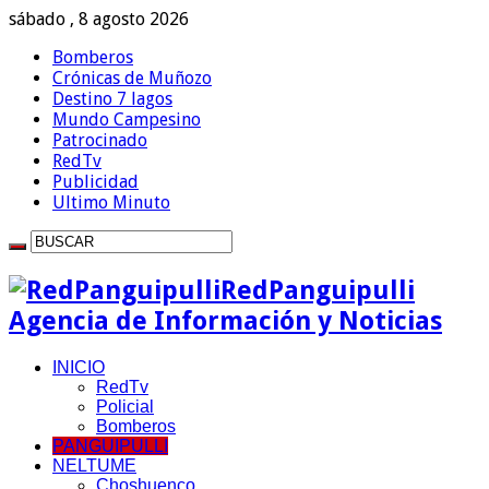
sábado , 8 agosto 2026
Bomberos
Crónicas de Muñozo
Destino 7 lagos
Mundo Campesino
Patrocinado
RedTv
Publicidad
Ultimo Minuto
RedPanguipulli
Agencia de Información y Noticias
INICIO
RedTv
Policial
Bomberos
PANGUIPULLI
NELTUME
Choshuenco