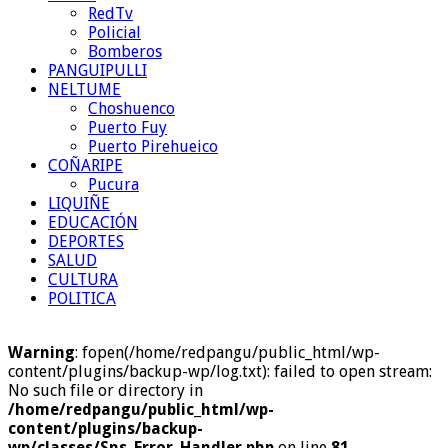
RedTv
Policial
Bomberos
PANGUIPULLI
NELTUME
Choshuenco
Puerto Fuy
Puerto Pirehueico
COÑARIPE
Pucura
LIQUIÑE
EDUCACIÓN
DEPORTES
SALUD
CULTURA
POLITICA
Warning
: fopen(/home/redpangu/public_html/wp-
content/plugins/backup-wp/log.txt): failed to open stream:
No such file or directory in
/home/redpangu/public_html/wp-
content/plugins/backup-
wp/classes/Sns_Error_Handler.php
on line
81