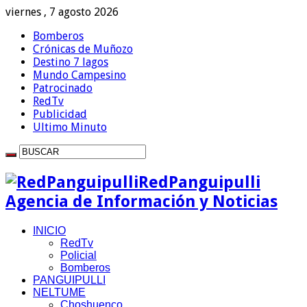
viernes , 7 agosto 2026
Bomberos
Crónicas de Muñozo
Destino 7 lagos
Mundo Campesino
Patrocinado
RedTv
Publicidad
Ultimo Minuto
RedPanguipulli
Agencia de Información y Noticias
INICIO
RedTv
Policial
Bomberos
PANGUIPULLI
NELTUME
Choshuenco