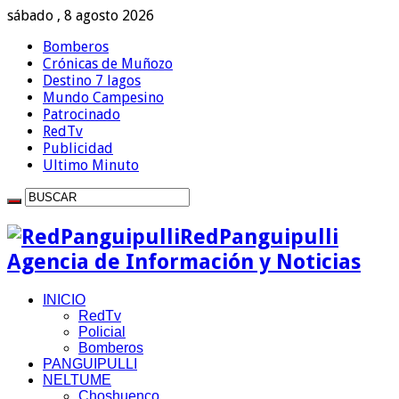
sábado , 8 agosto 2026
Bomberos
Crónicas de Muñozo
Destino 7 lagos
Mundo Campesino
Patrocinado
RedTv
Publicidad
Ultimo Minuto
RedPanguipulli
Agencia de Información y Noticias
INICIO
RedTv
Policial
Bomberos
PANGUIPULLI
NELTUME
Choshuenco