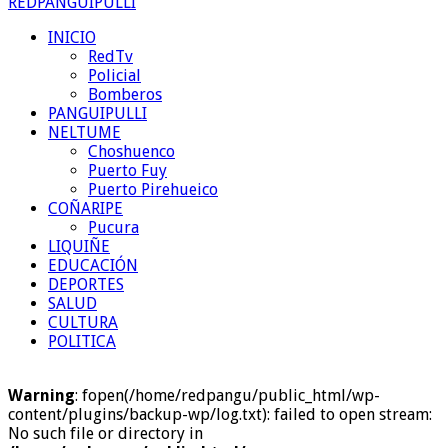
REDPANGUIPULLI
INICIO
RedTv
Policial
Bomberos
PANGUIPULLI
NELTUME
Choshuenco
Puerto Fuy
Puerto Pirehueico
COÑARIPE
Pucura
LIQUIÑE
EDUCACIÓN
DEPORTES
SALUD
CULTURA
POLITICA
Warning
: fopen(/home/redpangu/public_html/wp-
content/plugins/backup-wp/log.txt): failed to open stream:
No such file or directory in