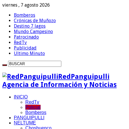
viernes , 7 agosto 2026
Bomberos
Crónicas de Muñozo
Destino 7 lagos
Mundo Campesino
Patrocinado
RedTv
Publicidad
Ultimo Minuto
RedPanguipulli
Agencia de Información y Noticias
INICIO
RedTv
Policial
Bomberos
PANGUIPULLI
NELTUME
Choshuenco