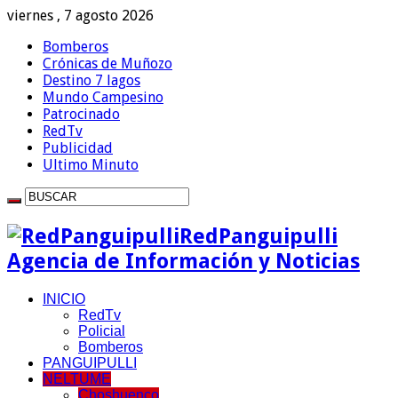
viernes , 7 agosto 2026
Bomberos
Crónicas de Muñozo
Destino 7 lagos
Mundo Campesino
Patrocinado
RedTv
Publicidad
Ultimo Minuto
RedPanguipulli
Agencia de Información y Noticias
INICIO
RedTv
Policial
Bomberos
PANGUIPULLI
NELTUME
Choshuenco