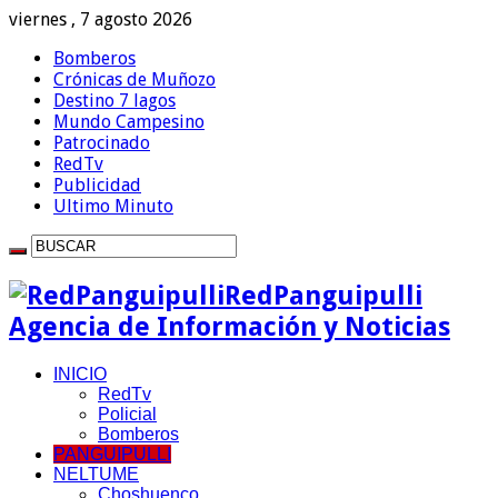
viernes , 7 agosto 2026
Bomberos
Crónicas de Muñozo
Destino 7 lagos
Mundo Campesino
Patrocinado
RedTv
Publicidad
Ultimo Minuto
RedPanguipulli
Agencia de Información y Noticias
INICIO
RedTv
Policial
Bomberos
PANGUIPULLI
NELTUME
Choshuenco