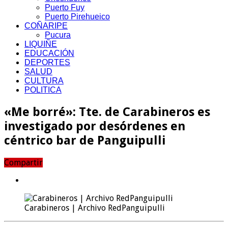
Puerto Fuy
Puerto Pirehueico
COÑARIPE
Pucura
LIQUIÑE
EDUCACIÓN
DEPORTES
SALUD
CULTURA
POLITICA
«Me borré»: Tte. de Carabineros es
investigado por desórdenes en
céntrico bar de Panguipulli
Compartir
Carabineros | Archivo RedPanguipulli