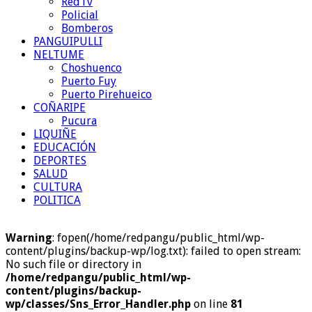
RedTv
Policial
Bomberos
PANGUIPULLI
NELTUME
Choshuenco
Puerto Fuy
Puerto Pirehueico
COÑARIPE
Pucura
LIQUIÑE
EDUCACIÓN
DEPORTES
SALUD
CULTURA
POLITICA
Warning
: fopen(/home/redpangu/public_html/wp-
content/plugins/backup-wp/log.txt): failed to open stream:
No such file or directory in
/home/redpangu/public_html/wp-
content/plugins/backup-
wp/classes/Sns_Error_Handler.php
on line
81