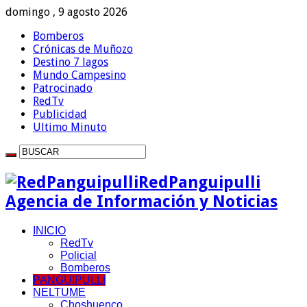
domingo , 9 agosto 2026
Bomberos
Crónicas de Muñozo
Destino 7 lagos
Mundo Campesino
Patrocinado
RedTv
Publicidad
Ultimo Minuto
RedPanguipulli
Agencia de Información y Noticias
INICIO
RedTv
Policial
Bomberos
PANGUIPULLI
NELTUME
Choshuenco