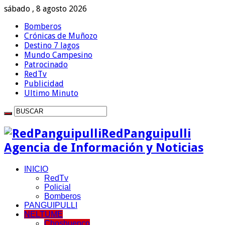
sábado , 8 agosto 2026
Bomberos
Crónicas de Muñozo
Destino 7 lagos
Mundo Campesino
Patrocinado
RedTv
Publicidad
Ultimo Minuto
RedPanguipulli
Agencia de Información y Noticias
INICIO
RedTv
Policial
Bomberos
PANGUIPULLI
NELTUME
Choshuenco