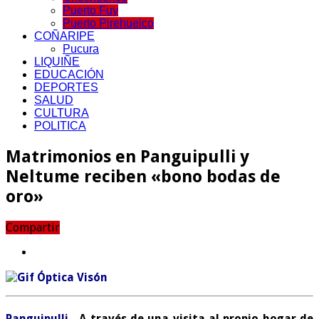
Puerto Fuy
Puerto Pirehueico
COÑARIPE
Pucura
LIQUIÑE
EDUCACIÓN
DEPORTES
SALUD
CULTURA
POLITICA
Matrimonios en Panguipulli y
Neltume reciben «bono bodas de
oro»
Compartir
Panguipulli.-
A través de una visita al propio hogar de