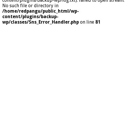
content/plugins/backup-wp/log.txt): failed to open stream:
No such file or directory in
/home/redpangu/public_html/wp-
content/plugins/backup-
wp/classes/Sns_Error_Handler.php
on line
81