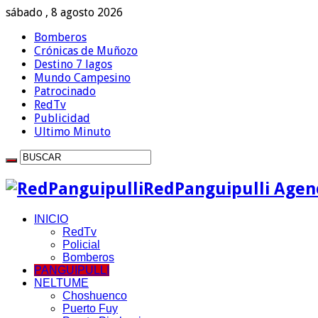
sábado , 8 agosto 2026
Bomberos
Crónicas de Muñozo
Destino 7 lagos
Mundo Campesino
Patrocinado
RedTv
Publicidad
Ultimo Minuto
RedPanguipulli Agenc
INICIO
RedTv
Policial
Bomberos
PANGUIPULLI
NELTUME
Choshuenco
Puerto Fuy