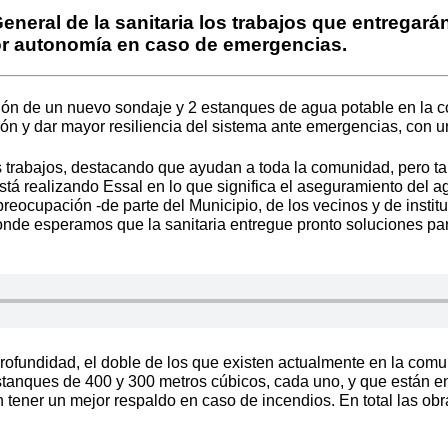
General de la sanitaria los trabajos que entrega
or autonomía en caso de emergencias.
ón de un nuevo sondaje y 2 estanques de agua potable en la co
ión y dar mayor resiliencia del sistema ante emergencias, con 
os trabajos, destacando que ayudan a toda la comunidad, pero t
stá realizando Essal en lo que significa el aseguramiento del a
reocupación -de parte del Municipio, de los vecinos y de insti
onde esperamos que la sanitaria entregue pronto soluciones par
ofundidad, el doble de los que existen actualmente en la comu
tanques de 400 y 300 metros cúbicos, cada uno, y que están en
n tener un mejor respaldo en caso de incendios. En total las o