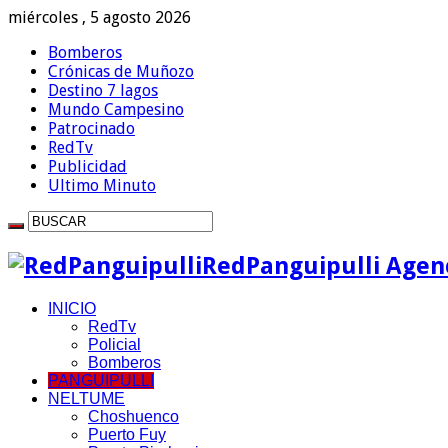
miércoles , 5 agosto 2026
Bomberos
Crónicas de Muñozo
Destino 7 lagos
Mundo Campesino
Patrocinado
RedTv
Publicidad
Ultimo Minuto
RedPanguipulli Agenc
INICIO
RedTv
Policial
Bomberos
PANGUIPULLI
NELTUME
Choshuenco
Puerto Fuy