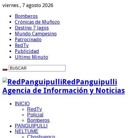
viernes , 7 agosto 2026
Bomberos
Crónicas de Muñozo
Destino 7 lagos
Mundo Campesino
Patrocinado
RedTv
Publicidad
Ultimo Minuto
RedPanguipulli
Agencia de Información y Noticias
INICIO
RedTv
Policial
Bomberos
PANGUIPULLI
NELTUME
Choshuenco