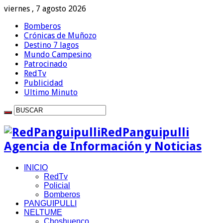
viernes , 7 agosto 2026
Bomberos
Crónicas de Muñozo
Destino 7 lagos
Mundo Campesino
Patrocinado
RedTv
Publicidad
Ultimo Minuto
RedPanguipulli
Agencia de Información y Noticias
INICIO
RedTv
Policial
Bomberos
PANGUIPULLI
NELTUME
Choshuenco