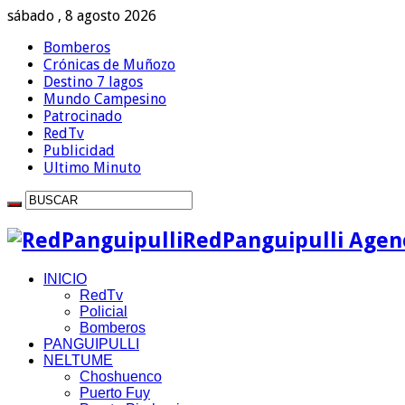
sábado , 8 agosto 2026
Bomberos
Crónicas de Muñozo
Destino 7 lagos
Mundo Campesino
Patrocinado
RedTv
Publicidad
Ultimo Minuto
RedPanguipulli Agenc
INICIO
RedTv
Policial
Bomberos
PANGUIPULLI
NELTUME
Choshuenco
Puerto Fuy