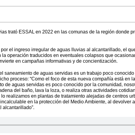
ias trató ESSAL en 2022 en las comunas de la región donde pre
or el ingreso irregular de aguas lluvias al alcantarillado, el q
en la operación traducidos en eventuales colapsos que ocasionan
invierte en campañas informativas y de concientización.
el saneamiento de aguas servidas es un trabajo poco conocido 
cho proceso: “Como el foco de esta nueva compañía está en la s
nto de aguas servidas es poco conocido por la comunidad, noso
na del baño, lava la loza, o realiza otras actividades cotidian
 lo realizamos en plantas de tratamiento alejadas de centros ur
e incalculable en la protección del Medio Ambiente, al devolve
 alcantarillado”.