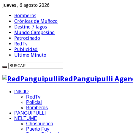
jueves , 6 agosto 2026
Bomberos
Crónicas de Muñozo
Destino 7 lagos
Mundo Campesino
Patrocinado
RedTv
Publicidad
Ultimo Minuto
RedPanguipulli Agenc
INICIO
RedTv
Policial
Bomberos
PANGUIPULLI
NELTUME
Choshuenco
Puerto Fuy