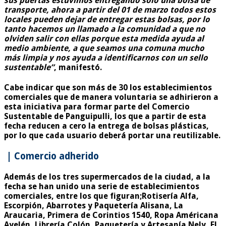
sus puertas estuvimos entregando solo una bolsa de
transporte, ahora a partir del 01 de marzo todos estos
locales pueden dejar de entregar estas bolsas, por lo
tanto hacemos un llamado a la comunidad a que no
olviden salir con ellas porque esta medida ayuda al
medio ambiente, a que seamos una comuna mucho
más limpia y nos ayuda a identificarnos con un sello
sustentable”
, manifestó.
Cabe indicar que son más de 30 los establecimientos
comerciales que de manera voluntaria se adhirieron a
esta iniciativa para formar parte del Comercio
Sustentable de Panguipulli, los que a partir de esta
fecha reducen a cero la entrega de bolsas plásticas,
por lo que cada usuario deberá portar una reutilizable.
| Comercio adherido
Además de los tres supermercados de la ciudad, a la
fecha se han unido una serie de establecimientos
comerciales, entre los que figuran;Rotisería Alfa,
Escorpión, Abarrotes y Paquetería Alisana, La
Araucaria, Primera de Corintios 1540, Ropa Américana
Ayelén, Librería Colón, Paquetería y Artesanía Nely, El