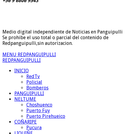
+56 9 6806 9543
Medio digital independiente de Noticias en Panguipulli
Se prohibe el uso total o parcial del contenido de
Redpanguipulli,sin autorizacion.
MENU REDPANGUIPULLI
REDPANGUIPULLI
INICIO
RedTv
Policial
Bomberos
PANGUIPULLI
NELTUME
Choshuenco
Puerto Fuy
Puerto Pirehueico
COÑARIPE
Pucura
LIQUIÑE