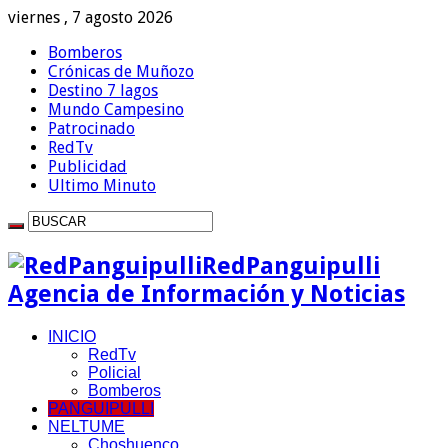
viernes , 7 agosto 2026
Bomberos
Crónicas de Muñozo
Destino 7 lagos
Mundo Campesino
Patrocinado
RedTv
Publicidad
Ultimo Minuto
RedPanguipulli
Agencia de Información y Noticias
INICIO
RedTv
Policial
Bomberos
PANGUIPULLI
NELTUME
Choshuenco