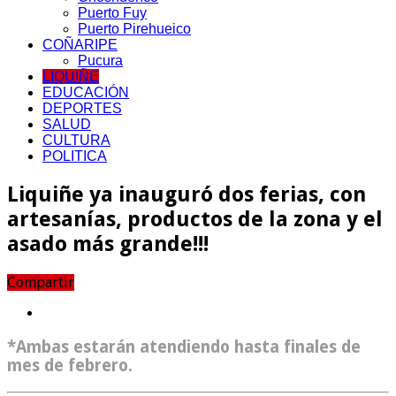
Puerto Fuy
Puerto Pirehueico
COÑARIPE
Pucura
LIQUIÑE
EDUCACIÓN
DEPORTES
SALUD
CULTURA
POLITICA
Liquiñe ya inauguró dos ferias, con
artesanías, productos de la zona y el
asado más grande!!!
Compartir
*Ambas estarán atendiendo hasta finales de
mes de febrero.