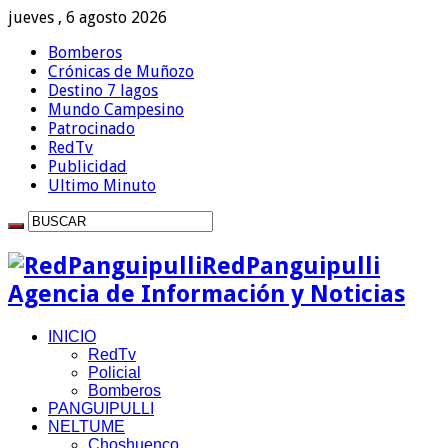
jueves , 6 agosto 2026
Bomberos
Crónicas de Muñozo
Destino 7 lagos
Mundo Campesino
Patrocinado
RedTv
Publicidad
Ultimo Minuto
RedPanguipulli
Agencia de Información y Noticias
INICIO
RedTv
Policial
Bomberos
PANGUIPULLI
NELTUME
Choshuenco