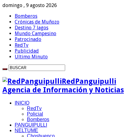
domingo , 9 agosto 2026
Bomberos
Crónicas de Muñozo
Destino 7 lagos
Mundo Campesino
Patrocinado
RedTv
Publicidad
Ultimo Minuto
RedPanguipulli
Agencia de Información y Noticias
INICIO
RedTv
Policial
Bomberos
PANGUIPULLI
NELTUME
Choshuenco