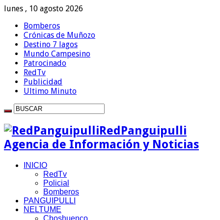
lunes , 10 agosto 2026
Bomberos
Crónicas de Muñozo
Destino 7 lagos
Mundo Campesino
Patrocinado
RedTv
Publicidad
Ultimo Minuto
RedPanguipulli
Agencia de Información y Noticias
INICIO
RedTv
Policial
Bomberos
PANGUIPULLI
NELTUME
Choshuenco