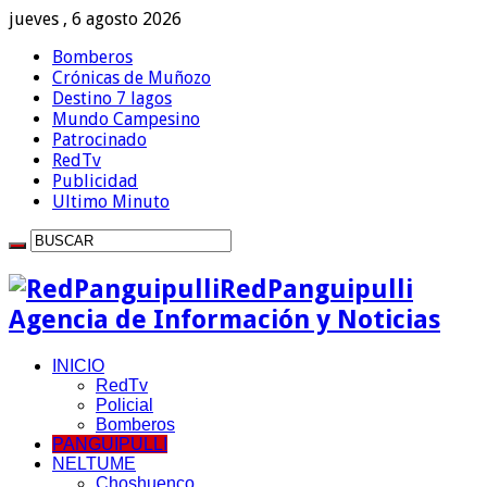
jueves , 6 agosto 2026
Bomberos
Crónicas de Muñozo
Destino 7 lagos
Mundo Campesino
Patrocinado
RedTv
Publicidad
Ultimo Minuto
RedPanguipulli
Agencia de Información y Noticias
INICIO
RedTv
Policial
Bomberos
PANGUIPULLI
NELTUME
Choshuenco