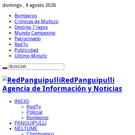
domingo , 9 agosto 2026
Bomberos
Crónicas de Muñozo
Destino 7 lagos
Mundo Campesino
Patrocinado
RedTv
Publicidad
Ultimo Minuto
RedPanguipulli
Agencia de Información y Noticias
INICIO
RedTv
Policial
Bomberos
PANGUIPULLI
NELTUME
Choshuenco