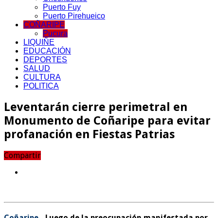
Puerto Fuy
Puerto Pirehueico
COÑARIPE
Pucura
LIQUIÑE
EDUCACIÓN
DEPORTES
SALUD
CULTURA
POLITICA
Leventarán cierre perimetral en
Monumento de Coñaripe para evitar
profanación en Fiestas Patrias
Compartir
Coñaripe.-
Luego de la preocupación manifestada por