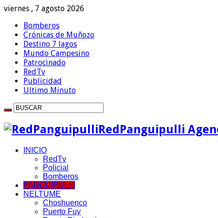
viernes , 7 agosto 2026
Bomberos
Crónicas de Muñozo
Destino 7 lagos
Mundo Campesino
Patrocinado
RedTv
Publicidad
Ultimo Minuto
RedPanguipulli Agenc
INICIO
RedTv
Policial
Bomberos
PANGUIPULLI
NELTUME
Choshuenco
Puerto Fuy