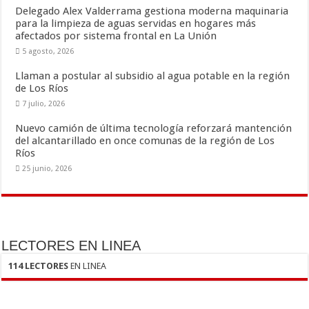
k
r
Delegado Alex Valderrama gestiona moderna maquinaria
para la limpieza de aguas servidas en hogares más
afectados por sistema frontal en La Unión
5 agosto, 2026
Llaman a postular al subsidio al agua potable en la región
de Los Ríos
7 julio, 2026
Nuevo camión de última tecnología reforzará mantención
del alcantarillado en once comunas de la región de Los
Ríos
25 junio, 2026
LECTORES EN LINEA
114 LECTORES
EN LINEA