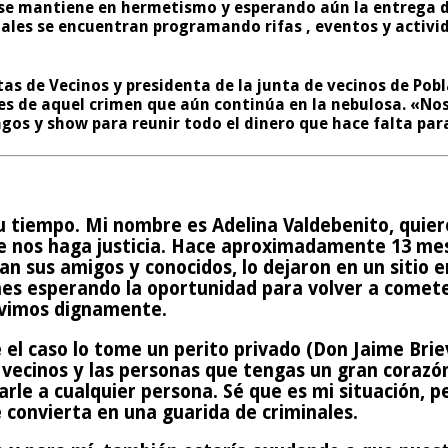
 se mantiene en hermetismo y esperando aún la entrega del
ales se encuentran programando rifas , eventos y activid
as de Vecinos y presidenta de la junta de vecinos de Pob
les de aquel crimen que aún continúa en la nebulosa. «No
ngos y show para reunir todo el dinero que hace falta par
 tiempo. Mi nombre es Adelina Valdebenito, quiero
 nos haga justicia. Hace aproximadamente 13 mes
sus amigos y conocidos, lo dejaron en un sitio eri
es esperando la oportunidad para volver a cometer 
ivimos dignamente.
 el caso lo tome un perito privado (Don Jaime Brie
vecinos y las personas que tengas un gran corazón,
pasarle a cualquier persona. Sé que es mi situación
e convierta en una guarida de criminales.