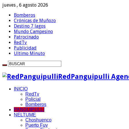
jueves , 6 agosto 2026
Bomberos
Crónicas de Muñozo
Destino 7 lagos
Mundo Campesino
Patrocinado
RedTv
Publicidad
Ultimo Minuto
RedPanguipulli Agenc
INICIO
RedTv
Policial
Bomberos
PANGUIPULLI
NELTUME
Choshuenco
Puerto Fuy