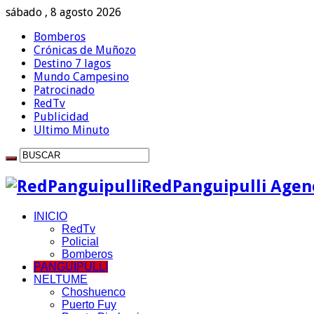
sábado , 8 agosto 2026
Bomberos
Crónicas de Muñozo
Destino 7 lagos
Mundo Campesino
Patrocinado
RedTv
Publicidad
Ultimo Minuto
RedPanguipulli Agenc
INICIO
RedTv
Policial
Bomberos
PANGUIPULLI
NELTUME
Choshuenco
Puerto Fuy