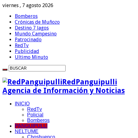
viernes , 7 agosto 2026
Bomberos
Crónicas de Muñozo
Destino 7 lagos
Mundo Campesino
Patrocinado
RedTv
Publicidad
Ultimo Minuto
RedPanguipulli
Agencia de Información y Noticias
INICIO
RedTv
Policial
Bomberos
PANGUIPULLI
NELTUME
Choshuenco