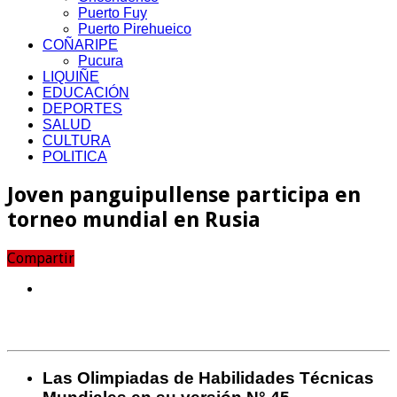
Puerto Fuy
Puerto Pirehueico
COÑARIPE
Pucura
LIQUIÑE
EDUCACIÓN
DEPORTES
SALUD
CULTURA
POLITICA
Joven panguipullense participa en
torneo mundial en Rusia
Compartir
Las Olimpiadas de Habilidades Técnicas